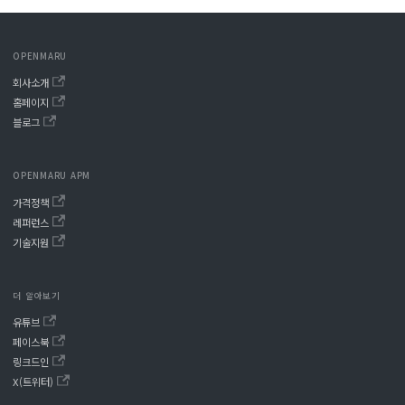
OPENMARU
회사소개
홈페이지
블로그
OPENMARU APM
가격정책
레퍼런스
기술지원
더 알아보기
유튜브
페이스북
링크드인
X(트위터)