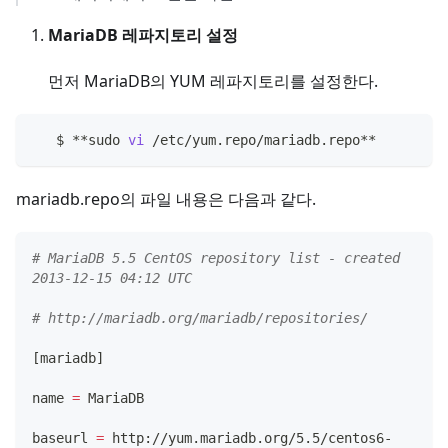
MariaDB 레파지토리 설정
먼저 MariaDB의 YUM 레파지토리를 설정한다.
   $ **sudo 
vi
 /etc/yum.repo/mariadb.repo**
mariadb.repo의 파일 내용은 다음과 같다.
# MariaDB 5.5 CentOS repository list - created 
2013-12-15 04:12 UTC
# http://mariadb.org/mariadb/repositories/
[
mariadb
]
name 
=
 MariaDB
baseurl 
=
 http://yum.mariadb.org/5.5/centos6-