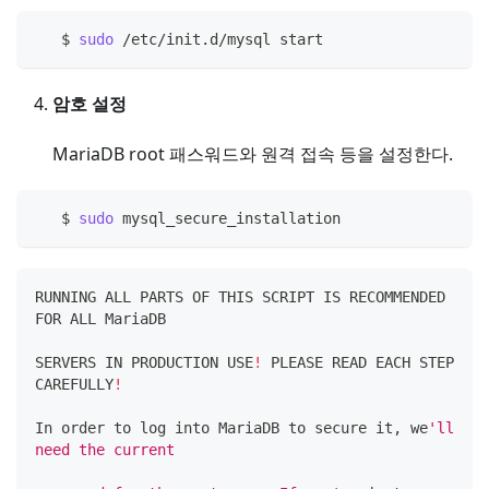
   $ 
sudo
 /etc/init.d/mysql start
암호 설정
MariaDB root 패스워드와 원격 접속 등을 설정한다.
   $ 
sudo
 mysql_secure_installation
RUNNING ALL PARTS OF THIS SCRIPT IS RECOMMENDED 
FOR ALL MariaDB
SERVERS IN PRODUCTION USE
!
 PLEASE READ EACH STEP 
CAREFULLY
!
In order to log into MariaDB to secure it, we
'll 
need the current