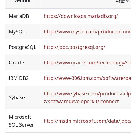
Vendor
다운로드
MariaDB
https://downloads.mariadb.org/
MySQL
http://www.mysql.com/products/connec
PostgreSQL
http://jdbc.postgresql.org/
Oracle
http://www.oracle.com/technology/softw
IBM DB2
http://www-306.ibm.com/software/data
http://www.sybase.com/products/allpro
Sybase
z/softwaredeveloperkit/jconnect
Microsoft
http://msdn.microsoft.com/data/jdbc/
SQL Server