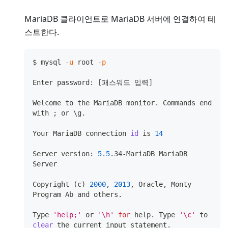
MariaDB 클라이언트로 MariaDB 서버에 연결하여 테
스트한다.
$ mysql 
-u
 root 
-p
Enter password: 
[
패스워드 입력
]
Welcome to the MariaDB monitor. Commands end 
with 
;
 or 
\
g.
Your MariaDB connection 
id
 is 
14
Server version: 
5.5
.34-MariaDB MariaDB 
Server
Copyright 
(
c
)
2000
, 
2013
, Oracle, Monty 
Program Ab and others.
Type 
'help;'
 or 
'\h'
for
 help. Type 
'\c'
 to 
clear
 the current input statement.