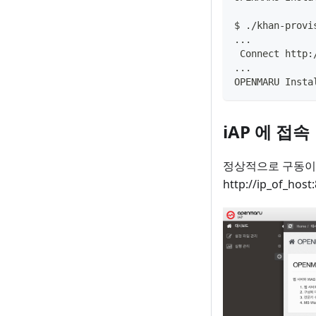
$ ./khan-provi
..
.
 Connect http
..
.
OPENMARU Insta
iAP 에 접속
정상적으로 구동이 
http://ip_of_hos