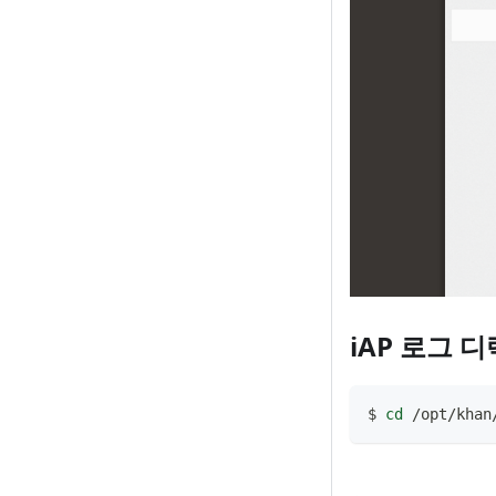
iAP 로그 
$ 
cd
 /opt/khan