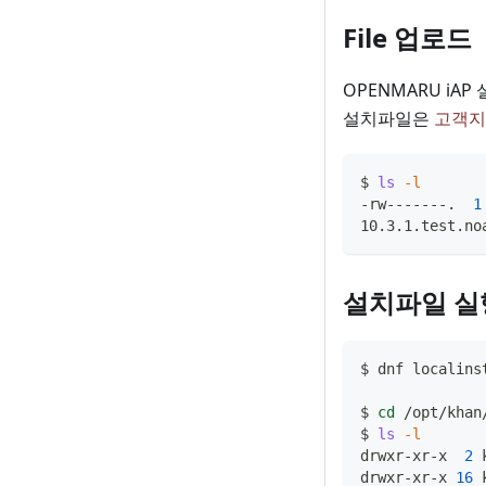
File 업로드
OPENMARU iA
설치파일은
고객지
$ 
ls
-l
-rw-------.  
1
10.3.1.test.no
설치파일 실
$ dnf localins
$ 
cd
 /opt/khan
$ 
ls
-l
drwxr-xr-x  
2
 
drwxr-xr-x 
16
 