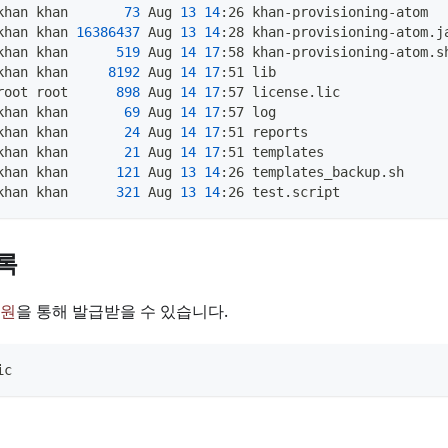
khan khan       
73
 Aug 
13
14
:26 khan-provisioning-atom
khan khan 
16386437
 Aug 
13
14
:28 khan-provisioning-atom.j
khan khan      
519
 Aug 
14
17
:58 khan-provisioning-atom.s
khan khan     
8192
 Aug 
14
17
:51 lib
root root      
898
 Aug 
14
17
:57 license.lic
khan khan       
69
 Aug 
14
17
:57 log
khan khan       
24
 Aug 
14
17
:51 reports
khan khan       
21
 Aug 
14
17
:51 templates
khan khan      
121
 Aug 
13
14
:26 templates_backup.sh
khan khan      
321
 Aug 
13
14
:26 test.script
록
원
을 통해 발급받을 수 있습니다.
ic