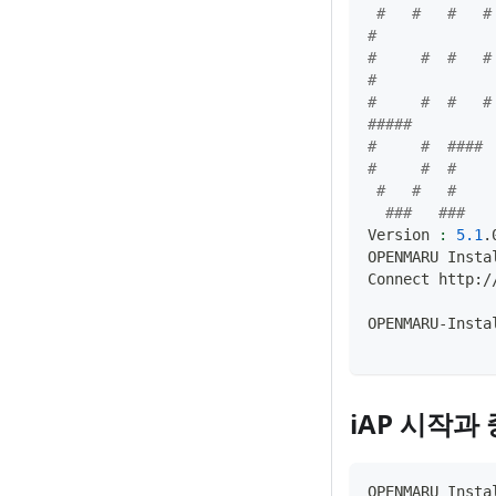
#   #   #   #
#
#     #  #   # 
#
#     #  #   # 
#####
#     #  #### 
#     #  #    
#   #   #    
###   ###   
Version 
:
5.1
.
OPENMARU Insta
Connect http:/
OPENMARU-Insta
iAP 시작과
OPENMARU Insta