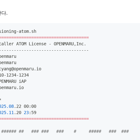
다.
sioning-atom.sh
==
==
==
==
==
==
==
==
==
==
==
==
==
==
==
==
==
==
staller ATOM License - OPENMARU,Inc.
------------------------------------
penmaru
penmaru
cyang@openmaru.io
10-1234-1234
PENMARU iAP
penmaru.io
*
025.08
.22 00:00
025.11
.20 
23
:59
==
==
==
==
==
==
==
==
==
==
==
==
==
==
==
==
==
==
###### ##   ### ###   ###    #     #####   ###  ###      #  