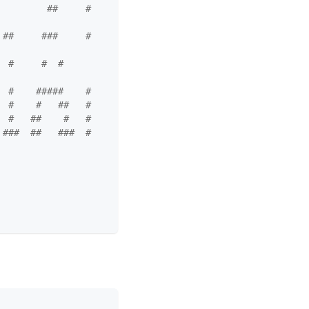
       ##     #   
#     ###     #   
     #  #    
  #    #####    #
  #    #   ##   #
  #   ##    #   #
 ###  ##   ###  #