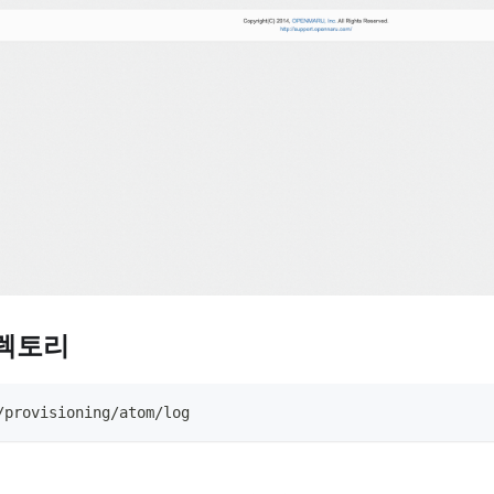
디렉토리
/provisioning/atom/log