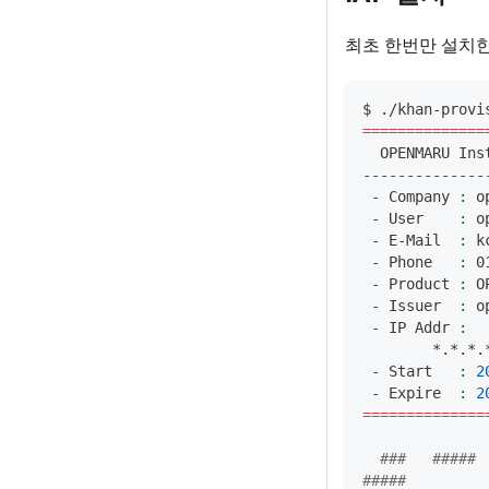
최초 한번만 설치한
$ ./khan-provi
==
==
==
==
==
==
==
  OPENMARU In
--------------
 - Company 
:
 o
 - User    
:
 o
 - E-Mail  
:
 k
 - Phone   
:
 0
 - Product 
:
 O
 - Issuer  
:
 o
 - IP Addr 
:
	*.*.*.
 - Start   
:
2
 - Expire  
:
2
==
==
==
==
==
==
==
###   #####  
#####