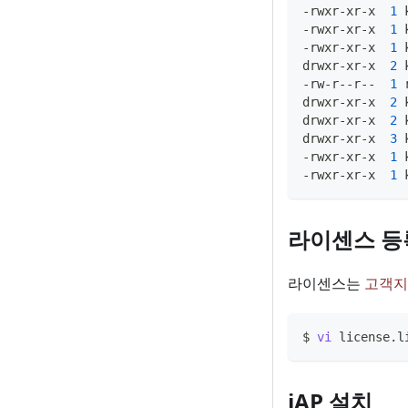
-rwxr-xr-x  
1
 
-rwxr-xr-x  
1
 
-rwxr-xr-x  
1
 
drwxr-xr-x  
2
 
-rw-r--r--  
1
 
drwxr-xr-x  
2
 
drwxr-xr-x  
2
 
drwxr-xr-x  
3
 
-rwxr-xr-x  
1
 
-rwxr-xr-x  
1
 
라이센스 등
라이센스는
고객지
$ 
vi
 license.l
iAP 설치