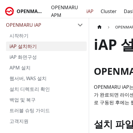
OPENMARU
OPENMARU Docs
iAP
Cluster
Das
APM
OPENMARU iAP
OPENMAR
시작하기
iAP
iAP 설치하기
iAP 화면구성
APM 설치
OPENM
웹서버, WAS 설치
OPENMARU iA
설치 디렉토리 확인
가 완료되면 라이센
백업 및 복구
로 구동된 후에는 
트러블 슈팅 가이드
설치 파일
고객지원