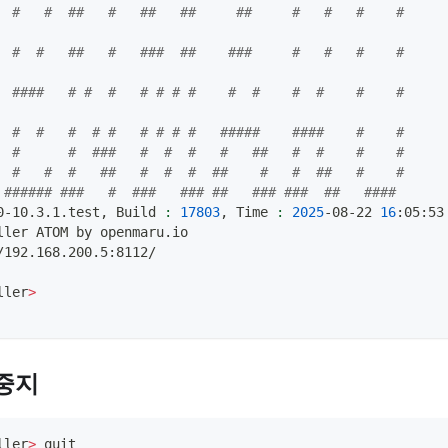
  #   #  ##   #   ##   ##     ##     #   #   #    #       
 #  #   ##   #   ###  ##    ###     #   #   #    #      #
 ####   # #  #   # # # #    #  #    #  #    #    #       #
  #  #   #  # #   # # # #   #####    ####    #    #     
  #      #  ###   #  #  #   #   ##   #  #    #    #     
  #   #  #   ##   #  #  #  ##    #   #  ##   #    #     
 ###### ###   #  ###   ### ##   ### ###  ##   ####      
0-10.3.1.test, Build 
:
17803
, Time 
:
2025
-08-22 
16
:05:53
ller ATOM by openmaru.io
/192.168.200.5:8112/
ller
>
 중지
ller
>
 quit