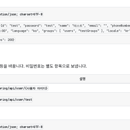
ation/json; charset=UTF-8
rId": "test", "password": "test", "name": "테스트", "email": "", "phoneNumber
:00", "language": "ko", "groups": [ "users", “testGroups” ], "locale": "kr
us": 200}
 등을 바꿉니다. 비밀번호는 별도 항목으로 보냅니다.
설명
toring/api/user/{사용자 아이디}
oring/api/user/test
ation/json; charset=UTF-8