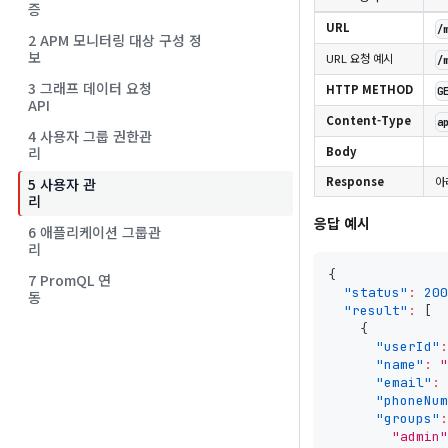
증
URL
/
2 APM 모니터링 대상 구성 정
보
URL 요청 예시
/
3 그래프 데이터 요청
HTTP METHOD
G
API
Content-Type
a
4 사용자 그룹 권한관
Body
리
Response
아
5 사용자 관
리
응답 예시
6 애플리케이션 그룹관
리
{
7 PromQL 연
"status"
:
200
동
"result"
:
[
{
"userId"
:
"name"
:
"
"email"
:
"phoneNum
"groups"
:
"admin"