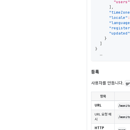
"users"
]
,
"timeZone
"locale"
:
"language
"register
"updated"
}
]
}
  …
등록
사용자를 만듭니다.
g
항목
URL
/monit
URL 요청 예
/monit
시
HTTP