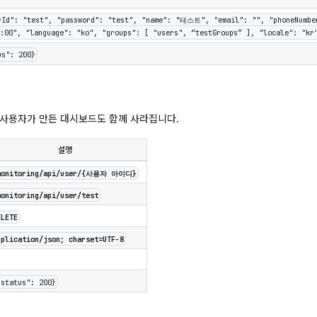
rId": "test", "password": "test", "name": "테스트", "email": "", "phoneNumber
:00", "language": "ko", "groups": [ "users", “testGroups” ], "locale": "kr
us": 200}
 사용자가 만든 대시보드도 함께 사라집니다.
설명
monitoring/api/user/{사용자 아이디}
monitoring/api/user/test
ELETE
pplication/json; charset=UTF-8
"status": 200}