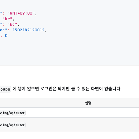
"
:
"GMT+09:00"
,
"kr"
,
"
:
"ko"
,
ed"
:
1502182129012
,
:
0
에 넣지 않으면 로그인은 되지만 볼 수 있는 화면이 없습니다.
roups
설명
oring/api/user
oring/api/user