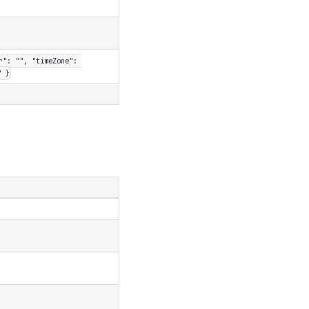
": "", "timeZone": 
" }