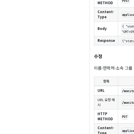
POST
METHOD
Content-
applic
Type
{ "use
Body
"GMT+09
Response
{"stat
수정
이름·연락처·소속 그룹
항목
URL
/moni
URL 요청 예
/monit
시
HTTP
PUT
METHOD
Content-
applic
Type