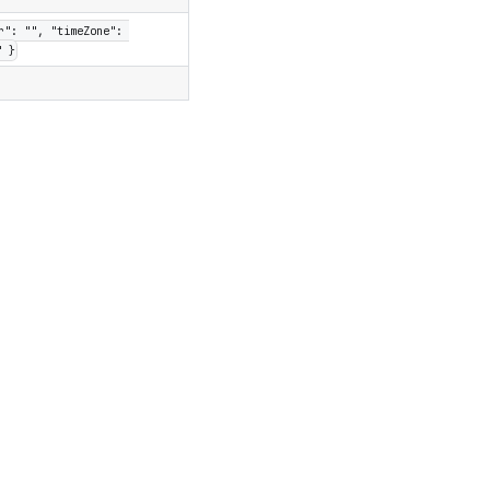
": "", "timeZone": 
" }