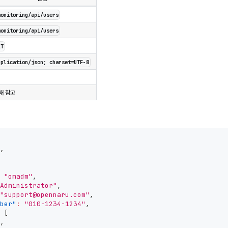
monitoring/api/users
monitoring/api/users
ET
pplication/json; charset=UTF-8
래 참고
,
"omadm"
,
Administrator"
,
"support@opennaru.com"
,
ber"
:
"010-1234-1234"
,
[
,