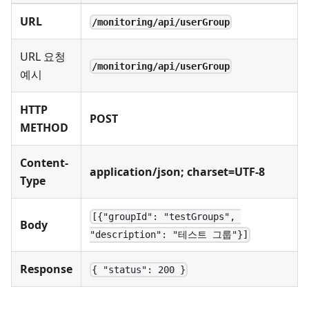
URL
/monitoring/api/userGroup
URL 요청
/monitoring/api/userGroup
예시
HTTP
POST
METHOD
Content-
application/json; charset=UTF-8
Type
[{"groupId": "testGroups", 
Body
"description": "테스트 그룹"}]
Response
{ "status": 200 }