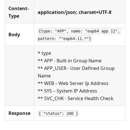
Content-
application/json; charset=UTF-8
Type
{type: "APP", name: "eap64 app 11", 
Body
pattern: "^eap64-11.*"}
* type
** APP - Built-in Group Name
** APP_USER - User Defined Group
Name
** WEB – Web Server Ip Address
** SYS – System IP Address
** SVC_CHK - Service Health Check
Response
{ "status": 200 }