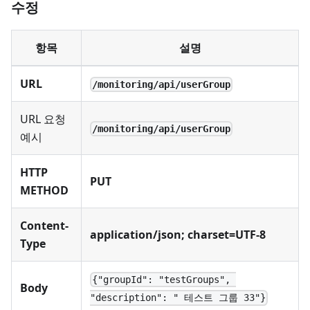
수정
항목
설명
URL
/monitoring/api/userGroup
URL 요청
/monitoring/api/userGroup
예시
HTTP
PUT
METHOD
Content-
application/json; charset=UTF-8
Type
{"groupId": "testGroups", 
Body
"description": " 테스트 그룹 33"}