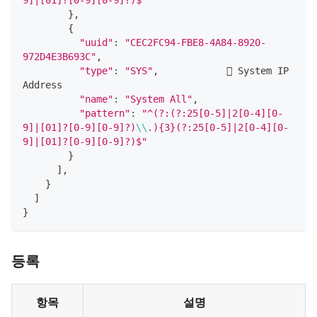
9]|[01]?[0-9][0-9]?)$"
}
,
{
"uuid"
:
"CEC2FC94-FBE8-4A84-8920-
972D4E3B693C"
,
"type"
:
"SYS"
,             System IP 
Address
"name"
:
"System All"
,
"pattern"
:
"^(?:(?:25[0-5]|2[0-4][0-
9]|[01]?[0-9][0-9]?)
\\
.){3}(?:25[0-5]|2[0-4][0-
9]|[01]?[0-9][0-9]?)$"
}
]
,
}
]
}
등록
항목
설명