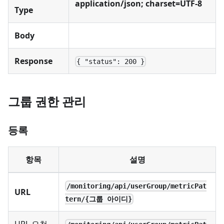
application/json; charset=UTF-8
Type
Body
Response
{ "status": 200 }
그룹 권한 관리
등록
항목
설명
/monitoring/api/userGroup/metricPat
URL
tern/{그룹 아이디}