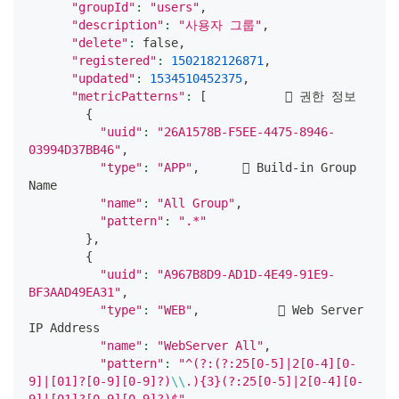
"groupId"
:
"users"
,
"description"
:
"사용자 그룹"
,
"delete"
:
 false,
"registered"
:
1502182126871
,
"updated"
:
1534510452375
,
"metricPatterns"
:
[
            권한 정보
{
"uuid"
:
"26A1578B-F5EE-4475-8946-
03994D37BB46"
,
"type"
:
"APP"
,       Build-in Group 
Name
"name"
:
"All Group"
,
"pattern"
:
".*"
}
,
{
"uuid"
:
"A967B8D9-AD1D-4E49-91E9-
BF3AAD49EA31"
,
"type"
:
"WEB"
,            Web Server 
IP Address
"name"
:
"WebServer All"
,
"pattern"
:
"^(?:(?:25[0-5]|2[0-4][0-
9]|[01]?[0-9][0-9]?)
\\
.){3}(?:25[0-5]|2[0-4][0-