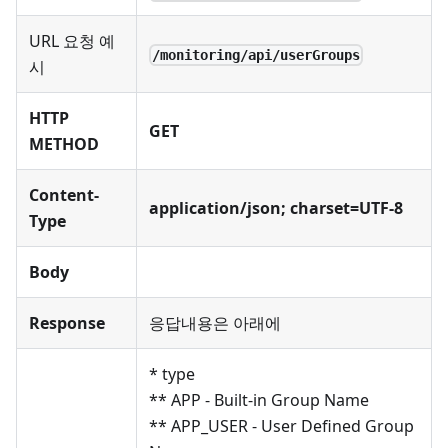
URL 요청 예
/monitoring/api/userGroups
시
HTTP
GET
METHOD
Content-
application/json; charset=UTF-8
Type
Body
Response
응답내용은 아래에
* type
** APP - Built-in Group Name
** APP_USER - User Defined Group