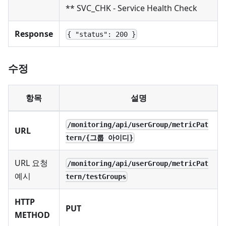
** SVC_CHK - Service Health Check
Response
{ "status": 200 }
수정
항목
설명
/monitoring/api/userGroup/metricPat
URL
tern/{그룹 아이디}
URL 요청
/monitoring/api/userGroup/metricPat
예시
tern/testGroups
HTTP
PUT
METHOD