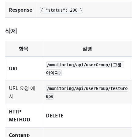
Response
{ "status": 200 }
삭제
항목
설명
/monitoring/api/userGroup/{그룹 
URL
아이디}
URL 요청 예
/monitoring/api/userGroup/testGro
시
ups
HTTP
DELETE
METHOD
Content-