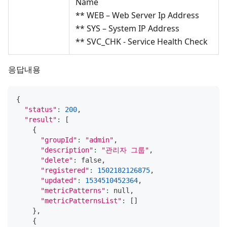
Name
** WEB – Web Server Ip Address
** SYS – System IP Address
** SVC_CHK - Service Health Check
응답내용
{
"status"
:
200
,
"result"
:
[
{
"groupId"
:
"admin"
,
"description"
:
"관리자 그룹"
,
"delete"
:
 false,
"registered"
:
1502182126875
,
"updated"
:
1534510452364
,
"metricPatterns"
:
 null,
"metricPatternsList"
:
[
]
}
,
{