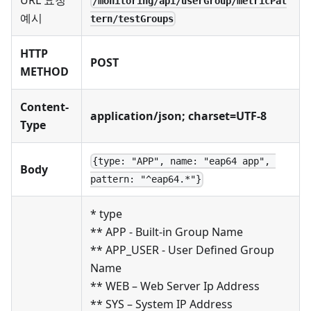
URL 요청
/monitoring/api/userGroup/metricPat
예시
tern/testGroups
HTTP
POST
METHOD
Content-
application/json; charset=UTF-8
Type
{type: "APP", name: "eap64 app", 
Body
pattern: "^eap64.*"}
* type
** APP - Built-in Group Name
** APP_USER - User Defined Group
Name
** WEB – Web Server Ip Address
** SYS – System IP Address