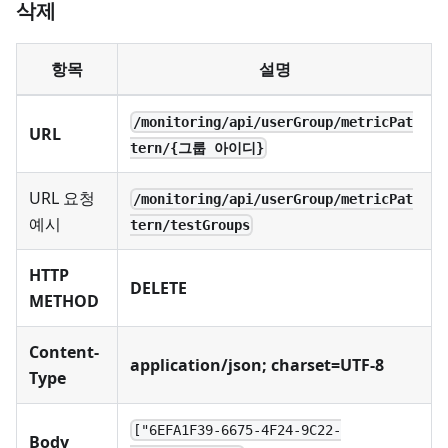
삭제
항목
설명
/monitoring/api/userGroup/metricPat
URL
tern/{그룹 아이디}
URL 요청
/monitoring/api/userGroup/metricPat
예시
tern/testGroups
HTTP
DELETE
METHOD
Content-
application/json; charset=UTF-8
Type
["6EFA1F39-6675-4F24-9C22-
Body