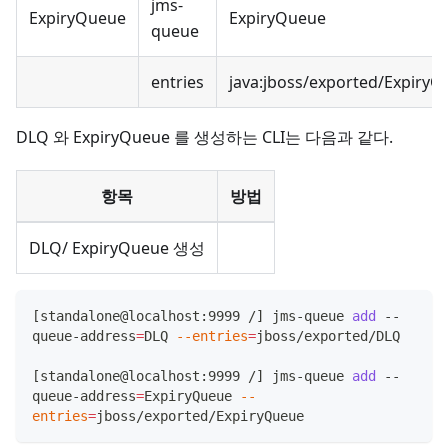
jms-
ExpiryQueue
ExpiryQueue
queue
entries
java
:jboss
/exported/ExpiryQ
DLQ 와 ExpiryQueue 를 생성하는 CLI는 다음과 같다.
항목
방법
DLQ/ ExpiryQueue 생성
[
standalone@localhost:9999 /
]
 jms-queue 
add
 --
queue-address
=
DLQ 
--entries
=
jboss/exported/DLQ
[
standalone@localhost:9999 /
]
 jms-queue 
add
 --
queue-address
=
ExpiryQueue 
--
entries
=
jboss/exported/ExpiryQueue