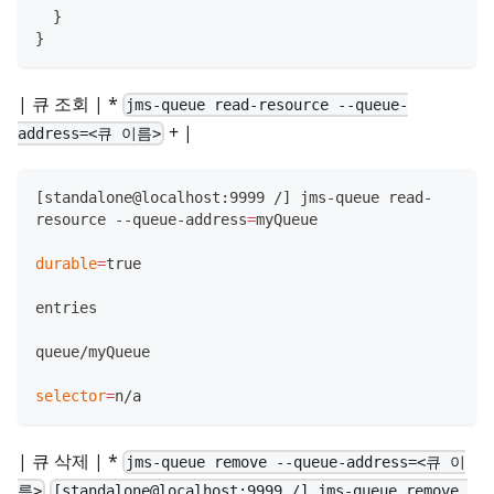
}
}
| 큐 조회 | *
jms-queue read-resource --queue-
+ |
address=<큐 이름>
[
standalone@localhost:9999 /
]
 jms-queue read-
resource --queue-address
=
myQueue
durable
=
true
entries
queue/myQueue
selector
=
n/a
| 큐 삭제 | *
jms-queue remove --queue-address=<큐 이
름>
[standalone@localhost:9999 /] jms-queue remove 