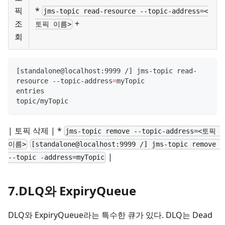
픽
*
jms-topic read-resource --topic-address=<
조
+
토픽 이름>
회
[
standalone@localhost:9999 /
]
 jms-topic read-
resource --topic-address
=
myTopic
entries
topic/myTopic
| 토픽 삭제 | *
jms-topic remove --topic-address=<토픽 
이름>
[standalone@localhost:9999 /] jms-topic remove 
|
--topic -address=myTopic
7.DLQ와 ExpiryQueue
DLQ와 ExpiryQueue라는 특수한 큐가 있다. DLQ는 Dead