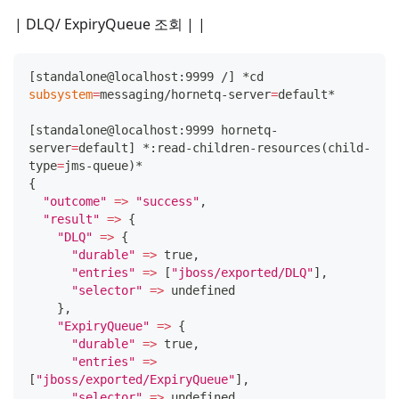
| DLQ/ ExpiryQueue 조회 | |
[
standalone@localhost:9999 /
]
 *cd 
subsystem
=
messaging/hornetq-server
=
default*
[
standalone@localhost:9999 hornetq-
server
=
default
]
 *:read-children-resources
(
child-
type
=
jms-queue
)
*
{
"outcome"
=
>
"success"
,
"result"
=
>
{
"DLQ"
=
>
{
"durable"
=
>
 true,
"entries"
=
>
[
"jboss/exported/DLQ"
]
,
"selector"
=
>
 undefined
}
,
"ExpiryQueue"
=
>
{
"durable"
=
>
 true,
"entries"
=
>
[
"jboss/exported/ExpiryQueue"
]
,
"selector"
=
>
 undefined