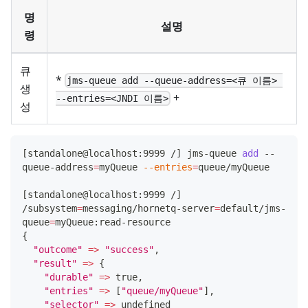
명
설명
령
큐
*
jms-queue add --queue-address=<큐 이름> 
생
+
--entries=<JNDI 이름>
성
[
standalone@localhost:9999 /
]
 jms-queue 
add
 --
queue-address
=
myQueue 
--entries
=
queue/myQueue
[
standalone@localhost:9999 /
]
/subsystem
=
messaging/hornetq-server
=
default/jms-
queue
=
myQueue:read-resource
{
"outcome"
=
>
"success"
,
"result"
=
>
{
"durable"
=
>
 true,
"entries"
=
>
[
"queue/myQueue"
]
,
"selector"
=
>
 undefined