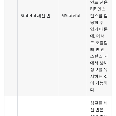
언트 전용
EJB 인스
Stateful 세션 빈
@Stateful
턴스를 할
당할 수
있기 때문
에, 메서
드 호출할
때 빈 인
스턴스 내
에서 상태
정보를 유
지하는 것
이 가능하
다.
싱글톤 세
션 빈은