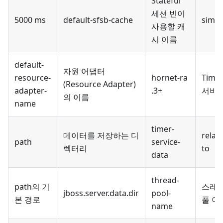
Stateful
세션 빈이
5000 ms
default-sfsb-cache
simpl
사용할 캐
시 이름
default-
자원 어댑터
resource-
hornet-ra
Time
(Resource Adapter)
adapter-
.3+
서비
의 이름
name
timer-
데이터를 저장하는 디
relati
path
service-
렉터리
to
data
thread-
path의 기
스레
jboss.server.data.dir
pool-
본 경로
풀 이
name