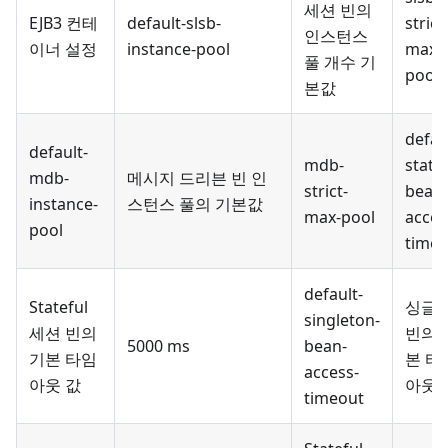
세션 빈의
EJB3 컨테
default-slsb-
strict
인스턴스
이너 설정
instance-pool
max-
풀 개수 기
pool
본값
defau
default-
mdb-
statef
mdb-
메시지 드리븐 빈 인
strict-
bean-
instance-
스턴스 풀의 기본값
max-pool
acces
pool
timeo
default-
Stateful
싱글
singleton-
세션 빈의
빈의 
5000 ms
bean-
기본 타임
본 타
access-
아웃 값
아웃 
timeout