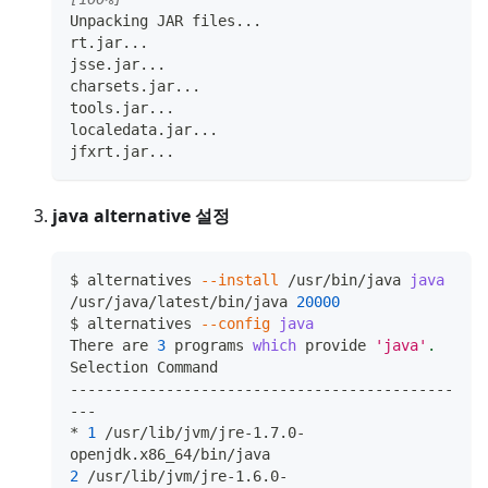
Unpacking JAR files
..
.
rt.jar
..
.
jsse.jar
..
.
charsets.jar
..
.
tools.jar
..
.
localedata.jar
..
.
jfxrt.jar
..
.
java alternative 설정
$ alternatives 
--install
 /usr/bin/java 
java
/usr/java/latest/bin/java 
20000
$ alternatives 
--config
java
There are 
3
 programs 
which
 provide 
'java'
.
Selection Command
--------------------------------------------
---
* 
1
 /usr/lib/jvm/jre-1.7.0-
openjdk.x86_64/bin/java
2
 /usr/lib/jvm/jre-1.6.0-