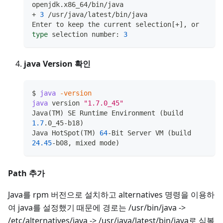
openjdk.x86_64/bin/java
+ 
3
 /usr/java/latest/bin/java
Enter to keep the current selection
[
+
]
, or 
type
 selection number: 
3
java Version 확인
$ 
java
-version
java
 version 
"1.7.0_45"
Java
(
TM
)
 SE Runtime Environment 
(
build 
1.7
.0_45-b18
)
Java HotSpot
(
TM
)
64
-Bit Server VM 
(
build 
24.45
-b08, mixed mode
)
Path 추가
Java를 rpm 버전으로 설치하고 alternatives 명령을 이용하
여 java를 설정했기 때문에 경로는 /usr/bin/java ->
/etc/alternatives/java -> /usr/java/latest/bin/java로 심볼