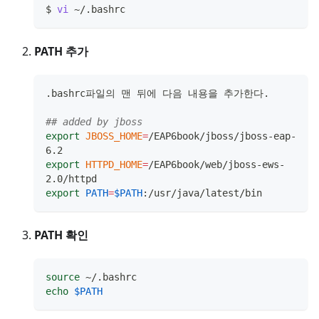
$ 
vi
 ~/.bashrc
PATH 추가
.bashrc파일의 맨 뒤에 다음 내용을 추가한다.
## added by jboss
export
JBOSS_HOME
=
/EAP6book/jboss/jboss-eap-
6.2
export
HTTPD_HOME
=
/EAP6book/web/jboss-ews-
2.0/httpd
export
PATH
=
$PATH
:/usr/java/latest/bin
PATH 확인
source
 ~/.bashrc
echo
$PATH