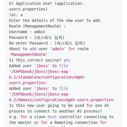
b
)
 Application User 
(
application-
users.properties
)
(
a
)
: a
Enter the details of the new user to add.
Realm 
(
ManagementRealm
)
:
Username 
:
 admin
Password 
:
[
패스워드 입력
]
Re-enter Password 
:
[
패스워드 입력
]
About to 
add
 user 
'admin'
for
 realm 
'ManagementRealm'
Is this correct yes/no? 
yes
Added user 
'jboss'
 to 
file
'/EAP6book/jboss/jboss-eap-
6.2/standalone/configuration/mgmt-
users.properties'
Added user 
'jboss'
 to 
file
'/EAP6book/jboss/jboss-eap-
6.2/domain/configuration/mgmt-users.properties'
Is this new user going to be used 
for
 one AS 
process to connect to another AS process?
e.g. 
for
 a slave 
host
 controller connecting to 
the master or 
for
 a Remoting connection 
for