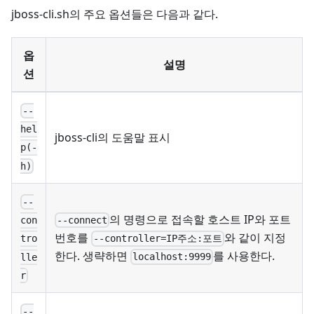
jboss-cli.sh의 주요 옵션들은 다음과 같다.
옵
설명
션
--
hel
jboss-cli의 도움말 표시
p(-
h)
--
의 명령으로 접속할 호스트 IP와 포트
--connect
con
번호를
와 같이 지정
--controller=IP주소:포트
tro
한다. 생략하면
를 사용한다.
localhost:9999
lle
r
--