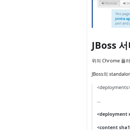
JBoss 
위의 Chrome 플
JBoss의 stand
<deployments
…
<deployment n
<content sha