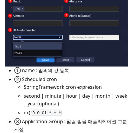
① name : 임의의 값 등록
② Scheduled cron
SpringFramework cron expression
second | minute | hour | day | month | week
| year(optional)
ex)
0 0 01 * * *
③ Application Group : 알림 받을 애플리케이션 그룹
지정