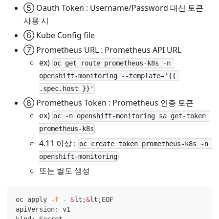
⑤ Oauth Token : Username/Password 대신 토큰
사용 시
⑥ Kube Config file
⑦ Prometheus URL : Prometheus API URL
ex)
oc get route prometheus-k8s -n 
openshift-monitoring --template='{{ 
.spec.host }}'
⑧ Prometheus Token : Prometheus 인증 토큰
ex)
oc -n openshift-monitoring sa get-token 
prometheus-k8s
4.11 이상 :
oc create token prometheus-k8s -n 
openshift-monitoring
또는 별도 생성
oc apply 
-f
 - 
&
lt
;
&
lt
;
EOF
apiVersion: v1