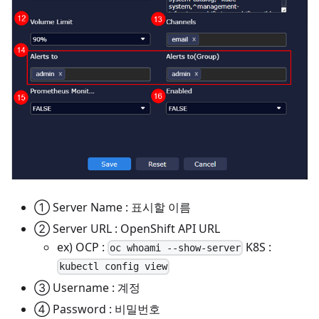
① Server Name : 표시할 이름
② Server URL : OpenShift API URL
ex) OCP :
K8S :
oc whoami --show-server
kubectl config view
③ Username : 계정
④ Password : 비밀번호