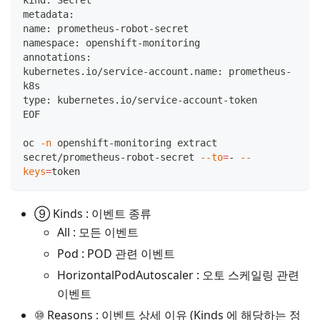
kind: Secret
metadata:
name: prometheus-robot-secret
namespace: openshift-monitoring
annotations:
kubernetes.io/service-account.name: prometheus-
k8s
type: kubernetes.io/service-account-token
EOF
oc 
-n
 openshift-monitoring extract 
secret/prometheus-robot-secret 
--to
=
- 
--
keys
=
token
⑨ Kinds : 이벤트 종류
All : 모든 이벤트
Pod : POD 관련 이벤트
HorizontalPodAutoscaler : 오토 스케일링 관련
이벤트
⑩ Reasons : 이벤트 상세 이유 (Kinds 에 해당하는 정