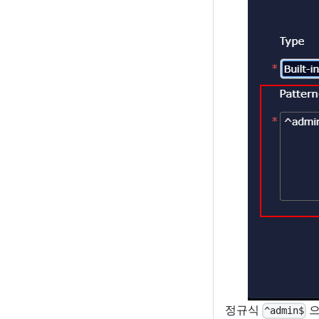
정규식
으
^admin$