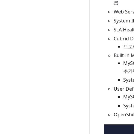
룹
Web Ser
System 
SLA Heal
Cubrid D
브로
Built-in
MyS
추가
Sys
User Def
MyS
Sys
OpenShi