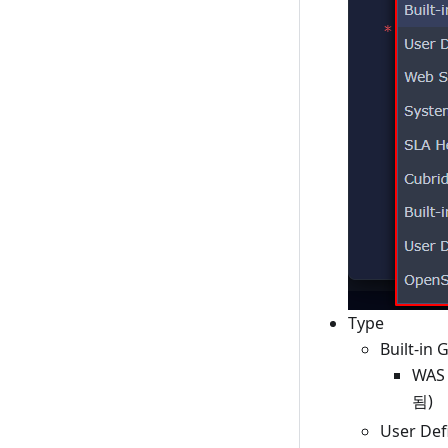
Type
Built-
WAS
됨)
User D